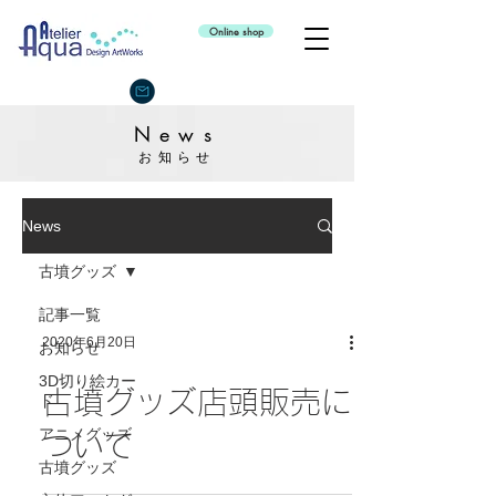
Online shop
News
お知らせ
News
古墳グッズ
記事一覧
2020年6月20日
お知らせ
3D切り絵カー
古墳グッズ店頭販売に
ド
アニメグッズ
ついて
古墳グッズ