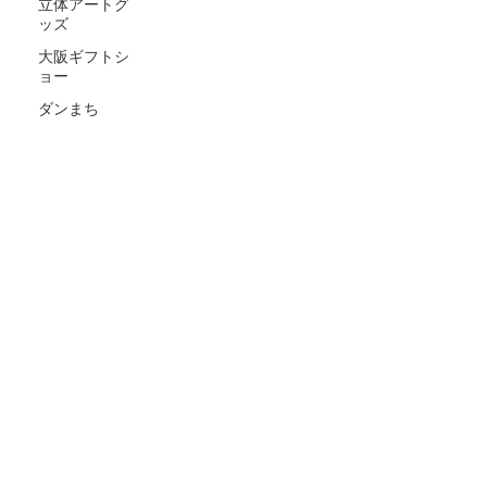
立体アートグ
ッズ
大阪ギフトシ
ョー
ダンまち
A
telier Aqua
Email