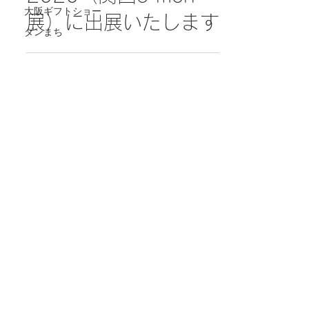
大阪ギフトショー
展）に出展いたします
ダンまち
A
telier Aqua
Email