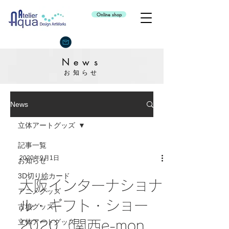
Online shop
News
お知らせ
News
立体アートグッズ
記事一覧
2020年9月1日
お知らせ
3D切り絵カード
大阪インターナショナ
アニメグッズ
ル・ギフト・ショー
古墳グッズ
立体アートグッズ
2020（関西e-mon