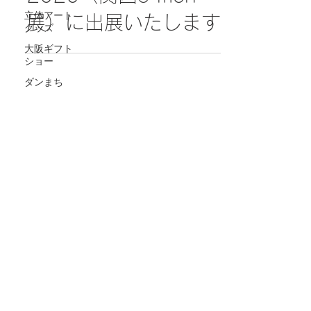
立体アート
展）に出展いたします
グッズ
大阪ギフト
ショー
ダンまち
A
telier Aqua
Email