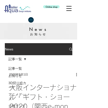
Online shop
News
お知らせ
News
記事一覧
記事一覧
2020年9月1日
お知らせ
3D切り絵カ
大阪インターナショナ
ード
アニメグッ
ル・ギフト・ショー
ズ
2020（関西e-mon
古墳グッズ