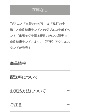
格
在庫なし
TVアニメ「出禁のモグラ」＆「鬼灯の冷
徹」と奈良健康ランドとのダブルコラボイベ
ント『出張モグラ湯＆現世バカンス調査 in
奈良健康ランド』より、【芥子】アクリルス
タンドが発売！
商品情報
【サイズ】本体：約 横4cm×縦6cm／
配送料について
土台…直径3.5cm
【素材】アクリル樹脂
全国一律880円（税込）
お支払方法について
1回のご注文につき送り先は1ヶ所とさ
せていただきます
クレジットカード
1配送における個口数が複数になった
ご注意
VISA／Master／American Express
場合も1配送とみなします
※JCB Diners Club Discover等、上